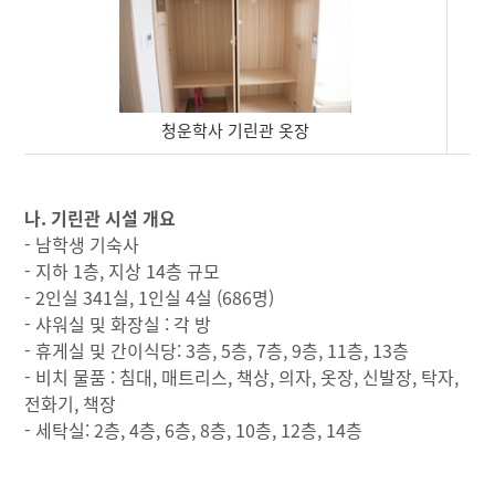
청운학사 기린관 옷장
기
린
나. 기린관 시설 개요
관
- 남학생 기숙사
내
- 지하 1층, 지상 14층 규모
부
- 2인실 341실, 1인실 4실 (686명)
시
- 샤워실 및 화장실 : 각 방
설
- 휴게실 및 간이식당: 3층, 5층, 7층, 9층, 11층, 13층
사
- 비치 물품 : 침대, 매트리스, 책상, 의자, 옷장, 신발장, 탁자,
진
전화기, 책장
- 세탁실: 2층, 4층, 6층, 8층, 10층, 12층, 14층