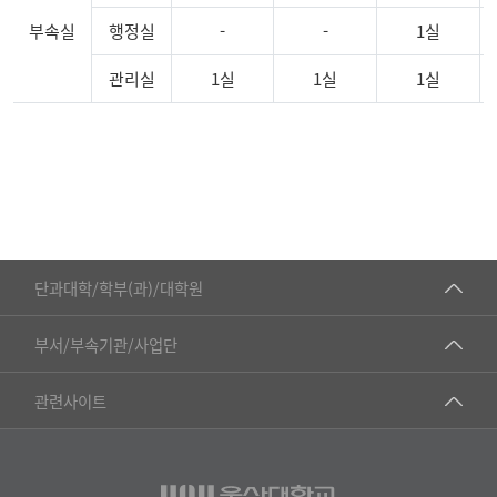
부속실
행정실
-
-
1실
관리실
1실
1실
1실
기
숙
사
건
물
규
■인문대학
모
단과대학/학부(과)/대학원
및
▷국어국문학부
시
공동기기센터
부서/부속기관/사업단
설
▷영어영문학과
공학교육혁신센터
목
건강가정지원센터
관련사이트
▷일본어·일본학과
록
과학영재교육원
교수협의회
▷중국어·중국학과
교무처교직팀
구내(경남)은행
▷프랑스어·프랑스학과