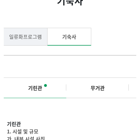
기숙사
입학
학적안내
교육과정
학생복지
일류화프로그램
기숙사
교육성과
장학안내
대학생활
국제교류프로그램
취업정보
학생활동
기린관
무거관
게시판
기린관
1. 시설 및 규모
가. 내부 시설 사진