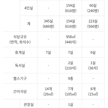
154실
60실
4인실
-
(616명)
(240명)
345실
154실
223실
계
(686명)
(616명)
(566명)
식당규모
958㎡
-
-
(면적, 좌석수)
(440석)
휴게실
7실
7실
9실
2실
1실
독서실
-
(210석)
(36석)
헬스기구
-
9종
-
14개
7개
8개
간이식당
(29㎡)
(105㎡)
(15㎡)
관장실
-
1실
-